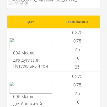
004-021_Osmo_Terrassen-OEl-_D-17.0_
pdf, 90.46 KB
Цвет
Объем банки, л
0.375
0.75
2.5
004 Масло
10
для дуглазии
Натуральный тон
25
0.375
0.75
2.5
006 Масло
10
для бангкирай