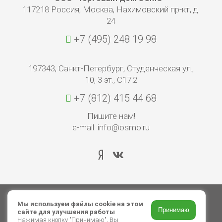
быстро и легко рассчитать необходимый объем
Найти подходящий инструмент!
117218 Россия, Москва, Нахимовский пр-кт, д.
продукта для Вашей задачи.
24
Перед проведением работ ознакомьтесь также с
информацией по применению в техническом
+7 (495) 248 19 98
описании продукта.
К калькулятору краски
197343, Санкт-Петербург, Студенческая ул.,
10, 3 эт., С17.2
+7 (812) 415 44 68
Пишите нам!
e-mail: info@osmo.ru
© 2026 ООО «Торговый дом ОСМО»
Мы используем файлы cookie на этом
Принимаю
сайте для улучшения работы
Авторские права
Нажимая кнопку "Принимаю", Вы