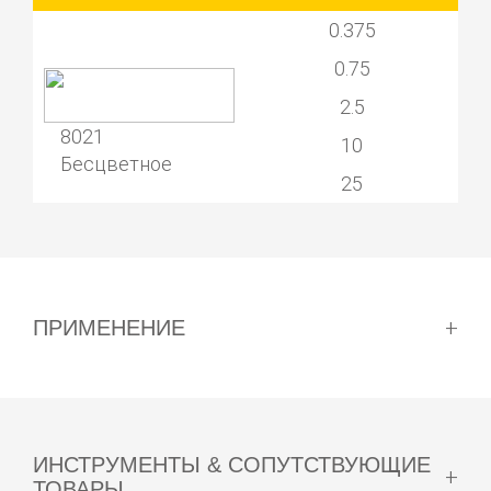
0.375
0.75
2.5
8021
10
Бесцветное
25
ПРИМЕНЕНИЕ
Удалите щеткой крупную грязь.
Разбавьте концентрат водой от 1:20 до 1:10.
ИНСТРУМЕНТЫ & СОПУТСТВУЮЩИЕ
ТОВАРЫ
Нанесите на загрязненные поверхности,