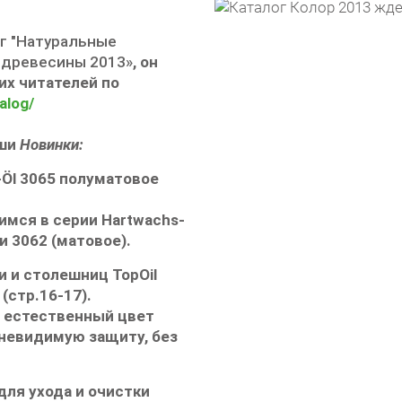
г "Натуральные
я древесины 2013»
,
он
их читателей по
alog/
аши
Новинки
:
-Öl 3065
полуматовое
имся в серии
Hartwachs-
 3062 (матовое).
и и столешниц
TopOil
(стр.16-17).
 естественный цвет
невидимую защиту, без
для ухода и очистки