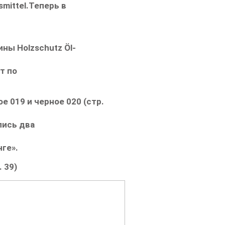
smittel
.
Теперь в
сины
Holzschutz Öl-
т по
ое 019
и
черное 020 (стр.
лись два
ге».
 39)