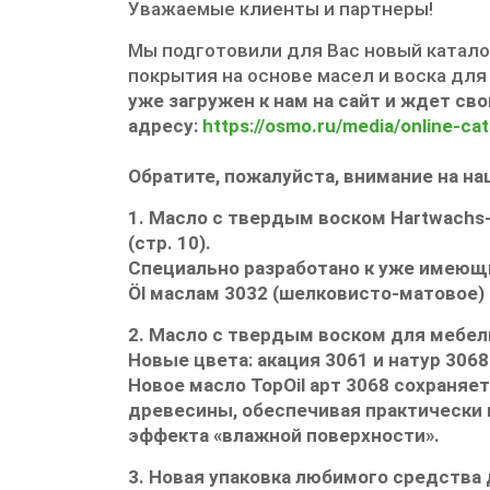
Уважаемые клиенты и партнеры!
Мы подготовили для Вас новый катало
покрытия на основе масел и воска дл
уже загружен к нам на
сайт и ждет сво
адресу:
https://osmo.ru/media/online-cat
Обратите, пожалуйста, внимание на н
1.
Масло с твердым воском
Hartwachs
(стр. 10).
Специально разработано к уже имеющ
Öl
маслам 3032 (шелковисто-матовое) и
2.
Масло с твердым воском для мебел
Новые цвета:
акация 3061 и натур 3068 
Новое масло
TopOil
арт 3068
сохраняет
древесины, обеспечивая практически 
эффекта «влажной поверхности».
3. Новая упаковка любимого
средства 