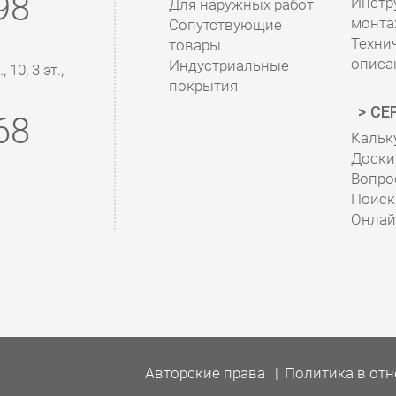
98
Инстр
Для наружных работ
монта
Сопутствующие
Техни
товары
описа
Индустриальные
10, 3 эт.,
покрытия
СЕ
68
Кальк
Доски 
Вопро
Поиск
Онлай
Авторские права
Политика в от