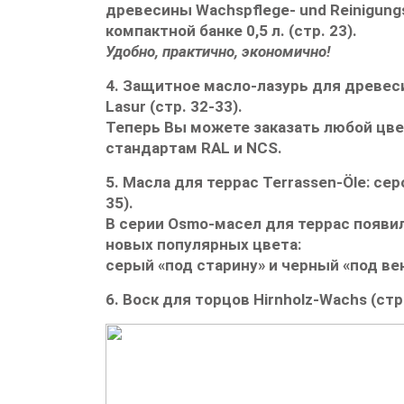
древесины
Wachspflege- und Reinigung
компактной банке
0,5 л.
(стр. 23).
Удобно, практично, экономично!
4.
Защитное масло-лазурь для древе
Lasur
(стр. 32-33).
Теперь Вы можете заказать любой цве
стандартам
RAL
и
NCS.
5.
Масла для террас
Terrassen-Öle:
сер
35).
В серии
Osmo-
масел для террас появи
новых
популярных цвета:
серый «под старину»
и
черный «под вен
6.
Воск для торцов Hirnholz-Wachs (стр.