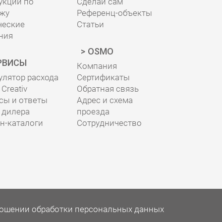
укции по
Сделай сам
жу
Референц-объекты
ческие
Статьи
ния
OSMO
РВИСЫ
Компания
улятор расхода
Сертификаты
Creativ
Обратная связь
сы и ответы
Адрес и схема
 дилера
проезда
н-каталоги
Сотрудничество
ношении обработки персональных данных