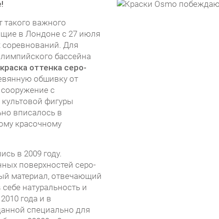
!
т такого важного
ящие в Лондоне с 27 июля
х соревнований. Для
олимпийского бассейна
краска оттенка серо-
евянную обшивку от
 сооружение с
 культовой фигуры
ьно вписалось в
ному красочному
сь в 2009 году.
нных поверхностей серо-
ный материал, отвечающий
 себе натуральность и
2010 года и в
данной специально для