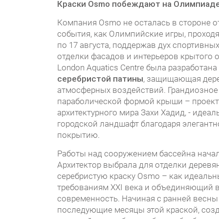
Краски Osmo побеждают на Олимпиаде
Компания Osmo не осталась в стороне о
события, как Олимпийские игры, проход
по 17 августа, поддержав дух спортивны
отделки фасадов и интерьеров крытого 
London Aquatics Centre была разработана
серебристой патины
, защищающая дер
атмосферных воздействий. Грандиозное
параболической формой крыши – проект
архитектурного мира Захи Хадид, - идеал
городской ландшафт благодаря элегант
покрытию.
Работы над сооружением бассейна начали
Архитектор выбрала для отделки деревя
серебристую краску Osmo – как идеаль
требованиям XXI века и объединяющий в
современность. Начиная с ранней весны 
последующие месяцы этой краской, соз