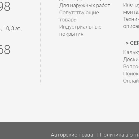
98
Инстр
Для наружных работ
монта
Сопутствующие
Техни
товары
описа
Индустриальные
10, 3 эт.,
покрытия
СЕ
68
Кальк
Доски 
Вопро
Поиск
Онлай
Авторские права
Политика в от