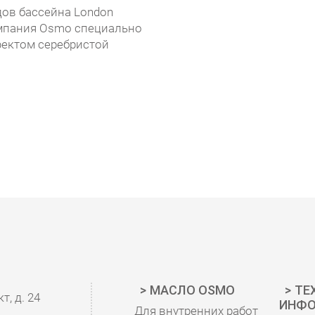
дов бассейна London
омпания
Osmo
специально
фектом серебристой
МАСЛО OSMO
ТЕ
, д. 24
ИНФО
Для внутренних работ