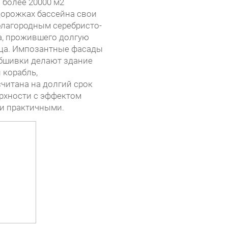
 более 20000 м2
дорожках бассейна свои
благородным серебристо-
а, прожившего долгую
нца. Импозантные фасады
бшивки делают здание
 корабль,
читана на долгий срок
рхности с эффектом
 и практичными.