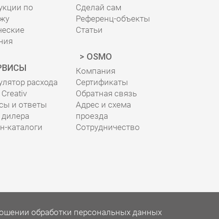
укции по
Сделай сам
жу
Референц-объекты
ческие
Статьи
ния
OSMO
РВИСЫ
Компания
улятор расхода
Сертификаты
Creativ
Обратная связь
сы и ответы
Адрес и схема
 дилера
проезда
н-каталоги
Сотрудничество
ношении обработки персональных данных