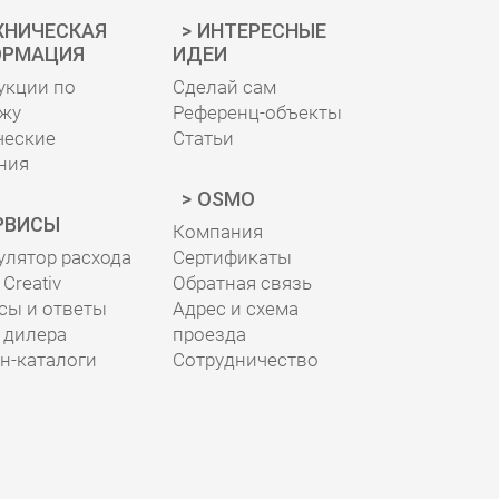
ХНИЧЕСКАЯ
ИНТЕРЕСНЫЕ
РМАЦИЯ
ИДЕИ
укции по
Сделай сам
жу
Референц-объекты
ческие
Статьи
ния
OSMO
РВИСЫ
Компания
улятор расхода
Сертификаты
Creativ
Обратная связь
сы и ответы
Адрес и схема
 дилера
проезда
н-каталоги
Сотрудничество