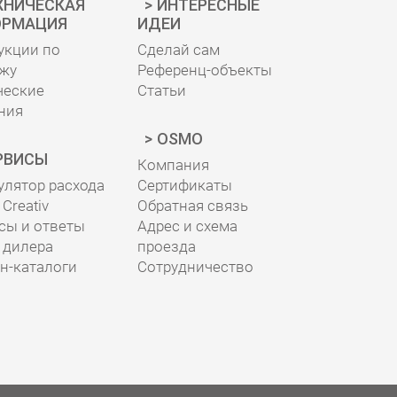
ХНИЧЕСКАЯ
ИНТЕРЕСНЫЕ
РМАЦИЯ
ИДЕИ
укции по
Сделай сам
жу
Референц-объекты
ческие
Статьи
ния
OSMO
РВИСЫ
Компания
улятор расхода
Сертификаты
Creativ
Обратная связь
сы и ответы
Адрес и схема
 дилера
проезда
н-каталоги
Сотрудничество