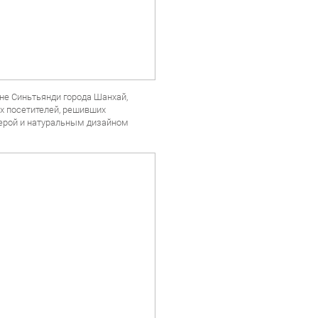
оне Синьтьянди города Шанхай,
х посетителей, решивших
ферой и натуральным дизайном