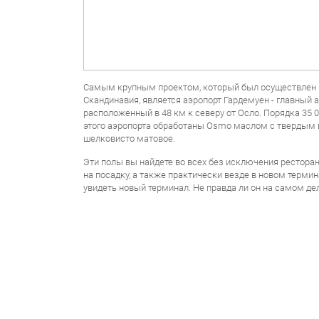
Самым крупным проектом, который был осуществлен
Скандинавия, является аэропорт Гардемуен - главный 
расположенный в 48 км к северу от Осло. Порядка 35 
этого аэропорта обработаны Osmo маслом с твердым во
шелковисто матовое.
Эти полы вы найдете во всех без исключения ресторан
на посадку, а также практически везде в новом терми
увидеть новый терминал. Не правда ли он на самом де