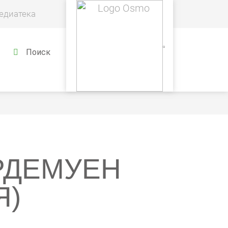
едиатека
Поиск
РДЕМУЕН
Я)