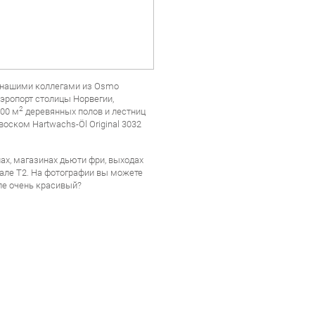
 нашими коллегами из Osmo
аэропорт столицы Норвегии,
2
000 м
деревянных полов и лестниц
ском Hartwachs-Öl Original 3032
ах, магазинах дьюти фри, выходах
нале Т2. На фотографии вы можете
ле очень красивый?