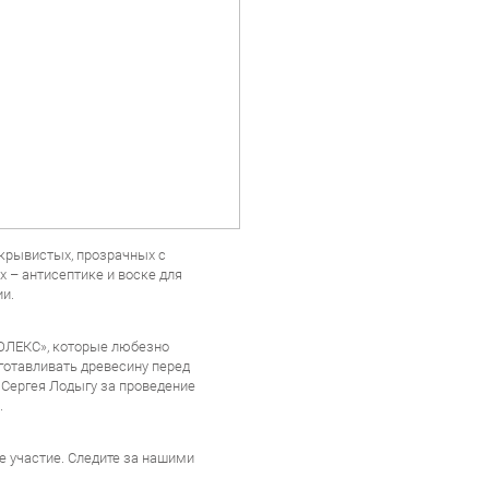
укрывистых, прозрачных с
 – антисептике и воске для
и.
ОЛЕКС», которые любезно
готавливать древесину перед
 Сергея Лодыгу за проведение
.
ое участие. Следите за нашими