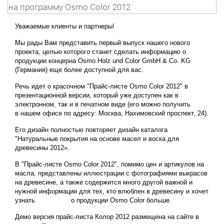
Уважаемые клиенты и партнеры!
Мы рады Вам представить первый выпуск нашего нового
проекта, целью которого станет сделать информацию о
продукции
концерна
Osmo
Holz
und
Color
GmbH
&
Co.
KG
(Германия)
еще более доступной для вас.
Речь идет о красочном
"Прайс-листе Osmo Color 2012"
в
презентационной версии, который уже доступен как в
электронном, так и в печатном виде (его можно получить
в нашем офисе по адресу:
Москва, Нахимовский проспект, 24
).
Его дизайн полностью повторяет дизайн каталога
"Натуральные покрытия на основе масел и воска для
древесины 2012».
В
"Прайс-листе Osmo Color 2012"
, помимо цен и артикулов на
масла, представлены иллюстрации с фотографиями выкрасов
на древесине, а также содержится много другой важной и
нужной информации для тех, кто влюблен в древесину и хочет
узнать о продукции
Osmo Color
больше.
Демо версия прайс-листа Колор 2012 размещена на сайте в