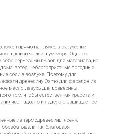
оложен прямо на пляже, в окружении
зонт, крики чаек и шум моря. Однако,
в себе серьезный вызов для материала, из
 дома: ветер, неблагоприятные погодные
ние соли в воздухе. Поэтому для
ьзовали древесину Osmo для фасадов из
ное масло-лазурь для древесины
ится о том, чтобы естественная красота и
ранились надолго и надежно защищает ее
ленные из термодревесины ясеня,
обрабатывали, т.к. благодаря
кой обработке эта древесина устойчива