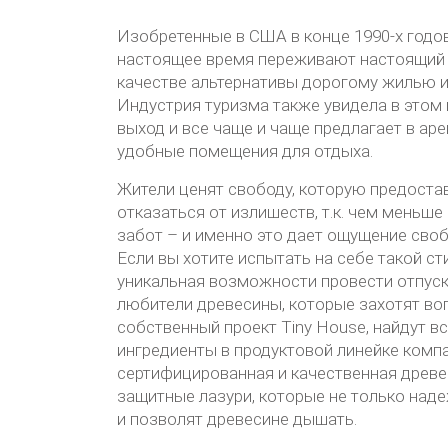
Изобретенные в США в конце 1990-х годо
настоящее время переживают настоящий б
качестве альтернативы дорогому жилью и
Индустрия туризма также увидела в этом
выход и все чаще и чаще предлагает в ар
удобные помещения для отдыха.
Жители ценят свободу, которую предост
отказаться от излишеств, т.к. чем меньш
забот – и именно это дает ощущение сво
Если вы хотите испытать на себе такой сти
уникальная возможности провести отпуск
любители древесины, которые захотят во
собственный проект Tiny House, найдут 
ингредиенты в продуктовой линейке комп
сертифицированная и качественная древес
защитные лазури, которые не только наде
и позволят древесине дышать.