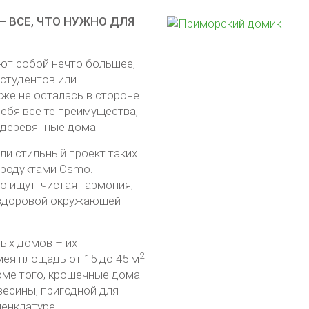
 ВСЕ, ЧТО НУЖНО ДЛЯ
ют собой нечто большее,
 студентов или
же не осталась в стороне
себя все те преимущества,
деревянные дома.
ли стильный проект таких
продуктами Osmo.
о ищут: чистая гармония,
 здоровой окружающей
ых домов – их
2
ея площадь от 15 до 45 м
оме того, крошечные дома
есины, пригодной для
менклатуре