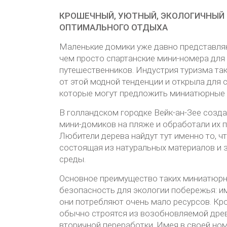
КРОШЕЧНЫЙ, УЮТНЫЙ, ЭКОЛОГИЧНЫЙ –
ОПТИМАЛЬНОГО ОТДЫХА
Маленькие домики уже давно представля
чем просто спартанские мини-номера для
путешественников. Индустрия туризма так
от этой модной тенденции и открыла для 
которые могут предложить миниатюрные 
В голландском городке Вейк-ан-Зее созда
мини-домиков на пляже и обработали их 
Любители дерева найдут тут именно то, чт
состоящая из натуральных материалов и
среды.
Основное преимущество таких миниатюрн
безопасность для экологии побережья: им
они потребляют очень мало ресурсов. Кр
обычно строятся из возобновляемой древ
вторичной переработки. Имея в своей но