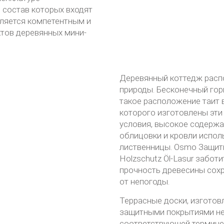
 состав которых входят
ляется компетентным и
тов деревянных мини-
Деревянный коттедж расп
природы. Бесконечный гори
такое расположение таит 
которого изготовлены эти
условия, высокое содержа
облицовки и кровли испол
лиственницы. Osmo Защит
Holzschutz Öl-Lasur забот
прочность древесины сох
от непогоды.
Террасные доски, изготов
защитными покрытиями не 
соответствующей термичес