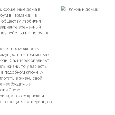
в, крошечные дома в
ум в Германии - в
 обществу изобилия.
 варианте временный
енду небольшие, но очень
авляет возможность
е имущества – тем меньше
боды. Заинтересовались?
ль жизни, то у вас есть
 в подобном ключе. А
плотить в жизнь свой
все необходимые
ании Osmo:
ина, а также краски и
жно защитят материал, но