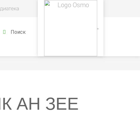
диатека
Поиск
К АН ЗЕЕ