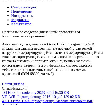
Спецификации
Применение
Инструменты
Медиатека
Калькулятор
Специальное средство для защиты древесины от
биологических поражений!
Антисептик для древесины Osmo Holz-Imprägnierung WR
служит для защиты древесины, не несущей статической
нагрузки недеформирующейся, частично деформирующейся, а
также деформирующейся и не имеющей непосредственного
контакта с землей (например, окон, рулонных жалюзей,
рольставней, дверей, пергол, фасадных систем, садовой
мебели и т.д.) от плесени, синей гнили и насекомых-
вредителей (DIN 68800, часть 3).
Найти дилера
Спецификации
ТО Holz-Impragierung 2023
pdf, 216.36 KB
VD_WR_Impraegnierung_2016_10
pdf, 189.02 KB
4001_Osmo_Holz-Impraegnierung_Sicherheitsdatenblatt
pdf,