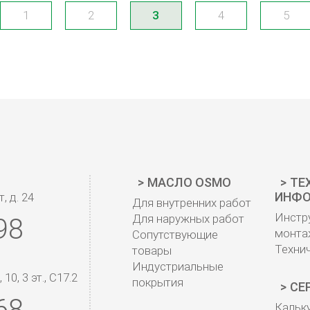
1
2
3
4
5
МАСЛО OSMO
ТЕ
ИНФО
, д. 24
Для внутренних работ
Инстр
Для наружных работ
98
монта
Сопутствующие
Техни
товары
Индустриальные
0, 3 эт., С17.2
покрытия
СЕ
68
Кальк