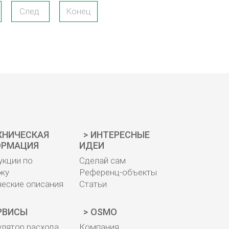
След.
Конец
ХНИЧЕСКАЯ
ИНТЕРЕСНЫЕ
РМАЦИЯ
ИДЕИ
укции по
Сделай сам
жу
Референц-объекты
ческие описания
Статьи
РВИСЫ
OSMO
улятор расхода
Компания