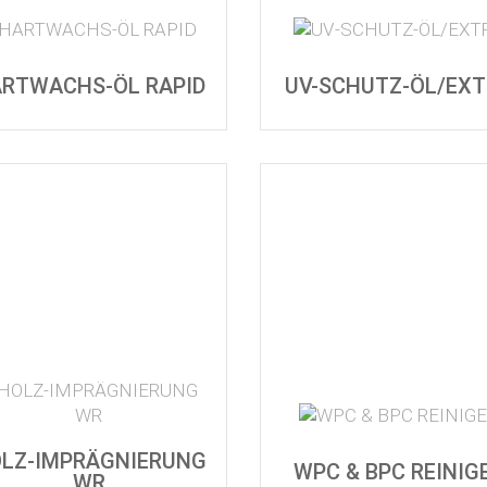
RTWACHS-ÖL RAPID
UV-SCHUTZ-ÖL/EX
LZ-IMPRÄGNIERUNG
WPC & BPC REINIG
WR